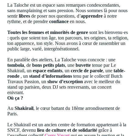
La Taloche est un espace sans remarques condescendantes,
sans mansplaining et sans pression. Nous sommes là pour nous
sentir
libres
de poser nos questions, d’
apprendre
à notre
rythme, et de prendre
confiance
en nous.
Toutes les femmes et minorités de genre
sont les bienvenu·es
: quels que soient ton âge, ton parcours, tes origines, ta religion,
ton apparence, ton style. Nous avons à cœur de rassembler un
public large, varié, intergénérationnel.
En parallèle des ateliers, La Taloche vous concocte : une
tombola
, de
bons petits plats
, une
buvette
tenue par Le
Shakirail, un
espace enfants
, un
cercle de parole
, une
table-
ronde
, un
stand d’informations
tenu par le collectif Butch
Travaux Passion, un
show d’exception
avec le meilleur du
stand up parisien, deux DJ sets renversants, un concert
enivrant.
Où ça ?
Au
Shakirail
, le cœur battant du 18ème arrondissement de
Paris.
Le Shakirail est un ancien centre de formation appartenant à la
SNCF, devenu
lieu de culture et de solidarité
grâce à
l’excellent collectif
Curry Vavart
qui en assure la gestion et la