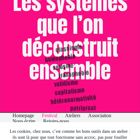
les systèmes
que l’on
déconstruit
classisme
homophobie
ensemble
sexisme
Abonne toi à notre newsletter !
transphobie
Nous envoyons une infolettre pour te tenir informé⸱e
validisme
des événements et actualités du collectif
capitalisme
hétéronormativité
patriarcat
Homepage
Festival
Ateliers
Association
Nous écrire
Rejoins-nous
Politique de confidentialité
Les cookies, chez nous, c’est comme les bons outils dans un atelier :
ils sont là pour que tout fonctionne sans accroc, pas pour fouiller